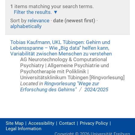
1
items matching your search terms.
Filter the results.
Sort by
relevance
·
date (newest first)
·
alphabetically
Tobias Kaufmann, UKL Tübingen: Gehirn und
Lebensspanne – Wie „Big data“ helfen kann,
Variabilität zwischen Menschen zu verstehen
AG Neurotechnology & Computational
Psychiatry | Allgemeine Psychiatrie und
Psychotherapie mit Poliklinik |
Universitätsklinikum Tübingen [Ringvorlesung]
Located in
Ringvorlesung "Wege zur
/
Erforschung des Gehirns"
2024/2025
Site Map
Accessibility
Contact
Privacy Policy
Legal Information
Copyright ©
2026
Universität Freiburg