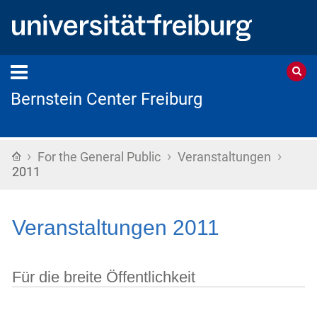
Bernstein Center Freiburg
›
›
›
Home
For the General Public
Veranstaltungen
2011
Veranstaltungen 2011
Für die breite Öffentlichkeit