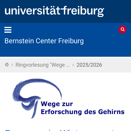
Bernstein Center Freiburg
›
›
Home
Ringvorlesung "Wege …
2025/2026