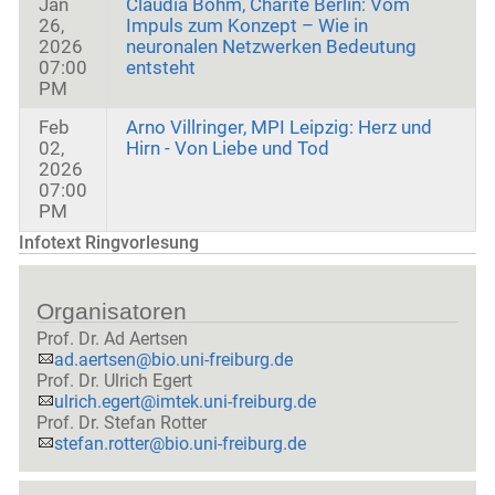
Jan
Claudia Böhm, Charité Berlin: Vom
26,
Impuls zum Konzept – Wie in
2026
neuronalen Netzwerken Bedeutung
07:00
entsteht
PM
Feb
Arno Villringer, MPI Leipzig: Herz und
02,
Hirn - Von Liebe und Tod
2026
07:00
PM
Infotext Ringvorlesung
Organisatoren
Prof. Dr. Ad Aertsen
ad.aertsen@bio.uni-freiburg.de
Prof. Dr. Ulrich Egert
ulrich.egert@imtek.uni-freiburg.de
Prof. Dr. Stefan Rotter
stefan.rotter@bio.uni-freiburg.de