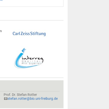
Prof. Dr. Stefan Rotter
stefan.rotter@bio.uni-freiburg.de