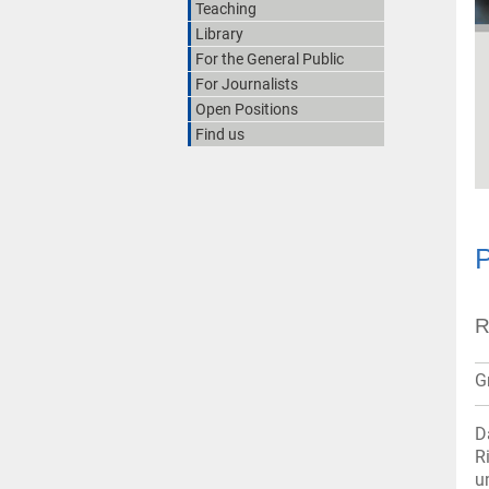
Teaching
Library
For the General Public
For Journalists
Open Positions
Find us
R
G
D
R
u