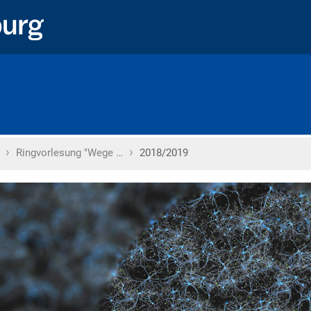
›
›
Home
Ringvorlesung "Wege …
2018/2019