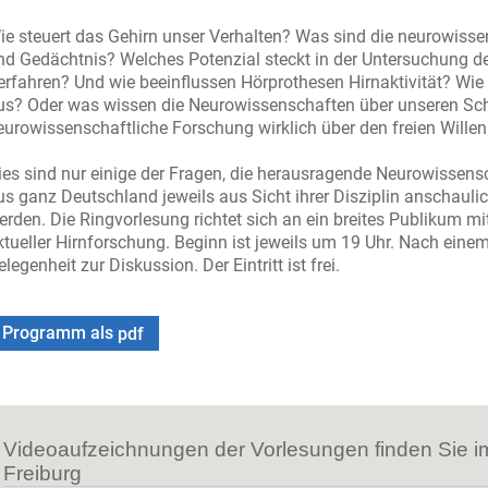
ie steuert das Gehirn unser Verhalten? Was sind die neurowiss
nd Gedächtnis? Welches Potenzial steckt in der Untersuchung de
erfahren? Und wie beeinflussen Hörprothesen Hirnaktivität? Wie 
us? Oder was wissen die Neurowissenschaften über unseren Sc
eurowissenschaftliche Forschung wirklich über den freien Wille
ies sind nur einige der Fragen, die herausragende Neurowissens
us ganz Deutschland jeweils aus Sicht ihrer Disziplin anschaulic
erden. Die Ringvorlesung richtet sich an ein breites Publikum m
ktueller Hirnforschung. Beginn ist jeweils um 19 Uhr. Nach eine
legenheit zur Diskussion. Der Eintritt ist frei.
Programm als
pdf
Videoaufzeichnungen der Vorlesungen finden Sie i
Freiburg